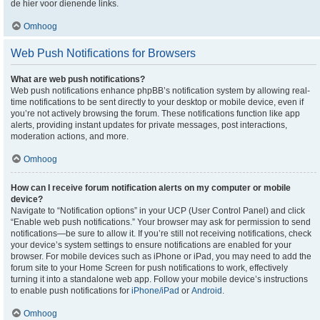
de hier voor dienende links.
Omhoog
Web Push Notifications for Browsers
What are web push notifications?
Web push notifications enhance phpBB’s notification system by allowing real-
time notifications to be sent directly to your desktop or mobile device, even if
you’re not actively browsing the forum. These notifications function like app
alerts, providing instant updates for private messages, post interactions,
moderation actions, and more.
Omhoog
How can I receive forum notification alerts on my computer or mobile
device?
Navigate to “Notification options” in your UCP (User Control Panel) and click
“Enable web push notifications.” Your browser may ask for permission to send
notifications—be sure to allow it. If you’re still not receiving notifications, check
your device’s system settings to ensure notifications are enabled for your
browser. For mobile devices such as iPhone or iPad, you may need to add the
forum site to your Home Screen for push notifications to work, effectively
turning it into a standalone web app. Follow your mobile device’s instructions
to enable push notifications for
iPhone/iPad
or
Android
.
Omhoog