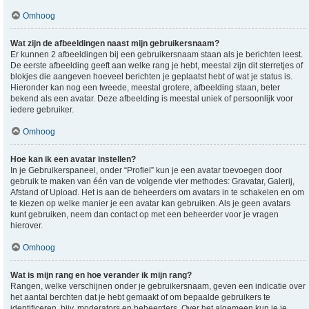
Omhoog
Wat zijn de afbeeldingen naast mijn gebruikersnaam?
Er kunnen 2 afbeeldingen bij een gebruikersnaam staan als je berichten leest.
De eerste afbeelding geeft aan welke rang je hebt, meestal zijn dit sterretjes of
blokjes die aangeven hoeveel berichten je geplaatst hebt of wat je status is.
Hieronder kan nog een tweede, meestal grotere, afbeelding staan, beter
bekend als een avatar. Deze afbeelding is meestal uniek of persoonlijk voor
iedere gebruiker.
Omhoog
Hoe kan ik een avatar instellen?
In je Gebruikerspaneel, onder “Profiel” kun je een avatar toevoegen door
gebruik te maken van één van de volgende vier methodes: Gravatar, Galerij,
Afstand of Upload. Het is aan de beheerders om avatars in te schakelen en om
te kiezen op welke manier je een avatar kan gebruiken. Als je geen avatars
kunt gebruiken, neem dan contact op met een beheerder voor je vragen
hierover.
Omhoog
Wat is mijn rang en hoe verander ik mijn rang?
Rangen, welke verschijnen onder je gebruikersnaam, geven een indicatie over
het aantal berchten dat je hebt gemaakt of om bepaalde gebruikers te
identificeren, bijv. moderators en beheerders. Over het algemeen kun je je