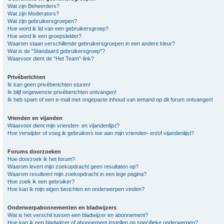
Wat zijn Beheerders?
Wat zijn Moderators?
Wat zijn gebruikersgroepen?
Hoe word ik lid van een gebruikersgroep?
Hoe word ik een groepsleider?
Waarom staan verschillende gebruikersgroepen in een andere kleur?
Wat is de "Standaard gebruikersgroep"?
Waarvoor dient de "Het Team"-link?
Privéberichten
Ik kan geen privéberichten sturen!
Ik blijf ongewenste privéberichten ontvangen!
Ik heb spam of een e-mail met ongepaste inhoud van iemand op dit forum ontvangen!
Vrienden en vijanden
Waarvoor dient mijn vrienden- en vijandenlijst?
Hoe verwijder of voeg ik gebruikers toe aan mijn vrienden- en/of vijandenlijst?
Forums doorzoeken
Hoe doorzoek ik het forum?
Waarom levert mijn zoekopdracht geen resultaten op?
Waarom resulteert mijn zoekopdracht in een lege pagina?
Hoe zoek ik een gebruiker?
Hoe kan ik mijn eigen berichten en onderwerpen vinden?
Onderwerpabonnementen en bladwijzers
Wat is het verschil tussen een bladwijzer en abonnement?
Hoe kan ik een bladwijzer of abonnement instellen op specifieke onderwerpen?