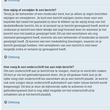
Omhoog
Hoe wijzig of verwijder ik een bericht?
Tenzij je de beheerder of een moderator bent, kun je alleen je eigen berichten
wijzigen en verwijderen. Je kunt een bericht wijzigen (soms maar voor een
beperkte tijd nadat het geplaatst is) door te klikken op de
wijzig
knop van het
desbetreffende bericht. Als er al iemand op je bericht gereageerd heeft, komt er
onderaan je bericht een klein tekstje dat zegt hoeveel keer en wanneer je het
bericht voor het laatst je gewijzigd hebt. Dit zal niet verschijnen als nog
niemand gereageerd heeft, evenmin als een beheerder of moderator je bericht
gewijzigd heeft. Zij kunnen wel een mededeling toevoegen, waarom ze je
bericht gewijzigd hebben. Het verwijderen van een bericht is niet meer
mogelijk zodra er iemand op gereageerd heeft.
Omhoog
Hoe voeg ik een onderschrift toe aan mijn bericht?
Om een onderschrift aan je bericht toe te voegen, moet je er eerst één maken.
Dit kun je via het gebruikerspaneel doen. Als je dit gedaan hebt, kun je de
optie
voeg mijn onderschrift toe
aanvinken als je een bericht plaatst. Je kunt er
ook voor zorgen dat je onderschrift automatisch aan ieder nieuw bericht wordt
toegevoegd. Dit doe je door de bijhorende optie te activeren in het
gebruikerspaneel (het is nog altijd mogelijk om het onderschrift uit te
schakelen als je het bericht plaatst).
Omhoog