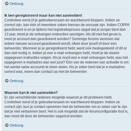
Omhoog
Ik ben geregistreerd maar kan niet aanmelden!
Controleer eerst of je gebruikersnaam en wachtwoord kloppen. Indien ze
correct zijn, kan één of meerdere zaken hiervan de oorzaak zijn. Indien COPPA
geactiveerd is en je tijdens het registratieproces opgaf dat je jonger bent dan
13 jaar, moet je de ontvangen instructies opvolgen. Als dit niet het geval is,
moet je account dan geactiveerd worden? Sommige forums vereisen dat
iedere nieuwe account geactiveerd wordt, ofwel door jezelf of door een
beheerder. Wanneer je je geregistreerd hebt, werd ook medegedeeld of dit al
dan niet nodig is. Indien je een e-mail ontvangen hebt, moet je de daarin
opgegeven instructies volgen. Als je nooit een e-mail ontvangen hebt, was het
opgegeven e-mailadres dan wel juist? Één van de redenen van activatie is om
het aantal valse accounts te doen dalen. Als je zeker bent dat je e-mailadres
correct was, neem dan contact op met de beheerder.
Omhoog
Waarom kan ik niet aanmelden?
Er zijn verschillende redenen mogelijk waarom je dit probleem hebt.
Controleer eerst of je gebruikersnaam en wachtwoord kloppen. Indien ze
correct zijn, kun je contact opnemen met de beheerder om er zeker van te zijn
dat je niet verbannen bent. Het is ook mogelijk dat de forumconfiguratie fout is,
dan moet dit door de beheerder opgelost worden.
Omhoog