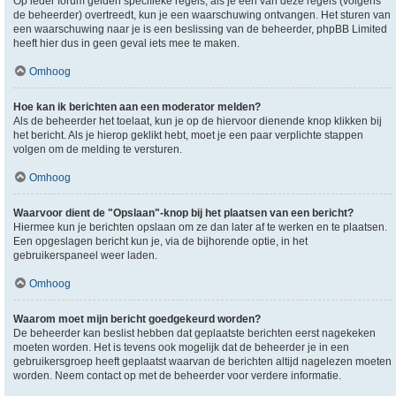
Op ieder forum gelden specifieke regels, als je één van deze regels (volgens
de beheerder) overtreedt, kun je een waarschuwing ontvangen. Het sturen van
een waarschuwing naar je is een beslissing van de beheerder, phpBB Limited
heeft hier dus in geen geval iets mee te maken.
Omhoog
Hoe kan ik berichten aan een moderator melden?
Als de beheerder het toelaat, kun je op de hiervoor dienende knop klikken bij
het bericht. Als je hierop geklikt hebt, moet je een paar verplichte stappen
volgen om de melding te versturen.
Omhoog
Waarvoor dient de "Opslaan"-knop bij het plaatsen van een bericht?
Hiermee kun je berichten opslaan om ze dan later af te werken en te plaatsen.
Een opgeslagen bericht kun je, via de bijhorende optie, in het
gebruikerspaneel weer laden.
Omhoog
Waarom moet mijn bericht goedgekeurd worden?
De beheerder kan beslist hebben dat geplaatste berichten eerst nagekeken
moeten worden. Het is tevens ook mogelijk dat de beheerder je in een
gebruikersgroep heeft geplaatst waarvan de berichten altijd nagelezen moeten
worden. Neem contact op met de beheerder voor verdere informatie.