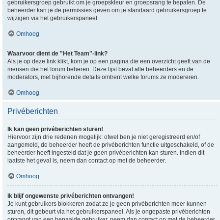
gebruikersgroep gebruikt om je groepskleur en groepsrang te bepalen. De
beheerder kan je de permissies geven om je standaard gebruikersgroep te
wijzigen via het gebruikerspaneel.
Omhoog
Waarvoor dient de "Het Team"-link?
Als je op deze link klikt, kom je op een pagina die een overzicht geeft van de
mensen die het forum beheren. Deze lijst bevat alle beheerders en de
moderators, met bijhorende details omtrent welke forums ze modereren.
Omhoog
Privéberichten
Ik kan geen privéberichten sturen!
Hiervoor zijn drie redenen mogelijk: ofwel ben je niet geregistreerd en/of
aangemeld, de beheerder heeft de privéberichten functie uitgeschakeld, of de
beheerder heeft ingesteld dat je geen privéberichten kan sturen. Indien dit
laatste het geval is, neem dan contact op met de beheerder.
Omhoog
Ik blijf ongewenste privéberichten ontvangen!
Je kunt gebruikers blokkeren zodat ze je geen privéberichten meer kunnen
sturen, dit gebeurt via het gebruikerspaneel. Als je ongepaste privéberichten
ontvangt van een bepaalde gebruiker, neem dan contact op met de beheerder,