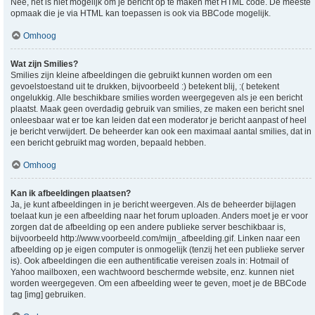
Nee, het is niet mogelijk om je bericht op te maken met HTML code. De meeste
opmaak die je via HTML kan toepassen is ook via BBCode mogelijk.
Omhoog
Wat zijn Smilies?
Smilies zijn kleine afbeeldingen die gebruikt kunnen worden om een
gevoelstoestand uit te drukken, bijvoorbeeld :) betekent blij, :( betekent
ongelukkig. Alle beschikbare smilies worden weergegeven als je een bericht
plaatst. Maak geen overdadig gebruik van smilies, ze maken een bericht snel
onleesbaar wat er toe kan leiden dat een moderator je bericht aanpast of heel
je bericht verwijdert. De beheerder kan ook een maximaal aantal smilies, dat in
een bericht gebruikt mag worden, bepaald hebben.
Omhoog
Kan ik afbeeldingen plaatsen?
Ja, je kunt afbeeldingen in je bericht weergeven. Als de beheerder bijlagen
toelaat kun je een afbeelding naar het forum uploaden. Anders moet je er voor
zorgen dat de afbeelding op een andere publieke server beschikbaar is,
bijvoorbeeld http://www.voorbeeld.com/mijn_afbeelding.gif. Linken naar een
afbeelding op je eigen computer is onmogelijk (tenzij het een publieke server
is). Ook afbeeldingen die een authentificatie vereisen zoals in: Hotmail of
Yahoo mailboxen, een wachtwoord beschermde website, enz. kunnen niet
worden weergegeven. Om een afbeelding weer te geven, moet je de BBCode
tag [img] gebruiken.