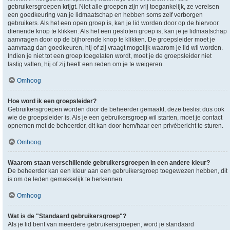
gebruikersgroepen krijgt. Niet alle groepen zijn vrij toegankelijk, ze vereisen
een goedkeuring van je lidmaatschap en hebben soms zelf verborgen
gebruikers. Als het een open groep is, kan je lid worden door op de hiervoor
dienende knop te klikken. Als het een gesloten groep is, kan je je lidmaatschap
aanvragen door op de bijhorende knop te klikken. De groepsleider moet je
aanvraag dan goedkeuren, hij of zij vraagt mogelijk waarom je lid wil worden.
Indien je niet tot een groep toegelaten wordt, moet je de groepsleider niet
lastig vallen, hij of zij heeft een reden om je te weigeren.
Omhoog
Hoe word ik een groepsleider?
Gebruikersgroepen worden door de beheerder gemaakt, deze beslist dus ook
wie de groepsleider is. Als je een gebruikersgroep wil starten, moet je contact
opnemen met de beheerder, dit kan door hem/haar een privébericht te sturen.
Omhoog
Waarom staan verschillende gebruikersgroepen in een andere kleur?
De beheerder kan een kleur aan een gebruikersgroep toegewezen hebben, dit
is om de leden gemakkelijk te herkennen.
Omhoog
Wat is de "Standaard gebruikersgroep"?
Als je lid bent van meerdere gebruikersgroepen, word je standaard