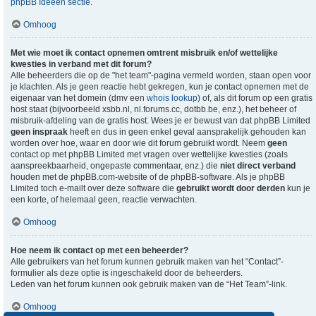
phpBB Ideeën sectie
.
Omhoog
Met wie moet ik contact opnemen omtrent misbruik en/of wettelijke
kwesties in verband met dit forum?
Alle beheerders die op de "het team"-pagina vermeld worden, staan open voor
je klachten. Als je geen reactie hebt gekregen, kun je contact opnemen met de
eigenaar van het domein (dmv een
whois lookup
) of, als dit forum op een gratis
host staat (bijvoorbeeld xsbb.nl, nl.forums.cc, dotbb.be, enz.), het beheer of
misbruik-afdeling van de gratis host. Wees je er bewust van dat phpBB Limited
geen inspraak
heeft en dus in geen enkel geval aansprakelijk gehouden kan
worden over hoe, waar en door wie dit forum gebruikt wordt. Neem
geen
contact op met phpBB Limited met vragen over wettelijke kwesties (zoals
aanspreekbaarheid, ongepaste commentaar, enz.) die
niet direct verband
houden met de phpBB.com-website of de phpBB-software. Als je phpBB
Limited toch e-mailt over deze software die
gebruikt wordt door derden
kun je
een korte, of helemaal geen, reactie verwachten.
Omhoog
Hoe neem ik contact op met een beheerder?
Alle gebruikers van het forum kunnen gebruik maken van het “Contact”-
formulier als deze optie is ingeschakeld door de beheerders.
Leden van het forum kunnen ook gebruik maken van de “Het Team”-link.
Omhoog