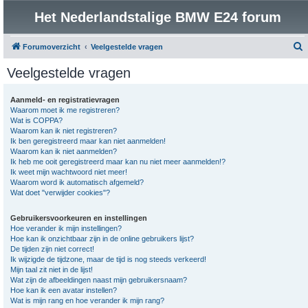
Het Nederlandstalige BMW E24 forum
Forumoverzicht
Veelgestelde vragen
o
Veelgestelde vragen
e
k
Aanmeld- en registratievragen
Waarom moet ik me registreren?
Wat is COPPA?
Waarom kan ik niet registreren?
Ik ben geregistreerd maar kan niet aanmelden!
Waarom kan ik niet aanmelden?
Ik heb me ooit geregistreerd maar kan nu niet meer aanmelden!?
Ik weet mijn wachtwoord niet meer!
Waarom word ik automatisch afgemeld?
Wat doet "verwijder cookies"?
Gebruikersvoorkeuren en instellingen
Hoe verander ik mijn instellingen?
Hoe kan ik onzichtbaar zijn in de online gebruikers lijst?
De tijden zijn niet correct!
Ik wijzigde de tijdzone, maar de tijd is nog steeds verkeerd!
Mijn taal zit niet in de lijst!
Wat zijn de afbeeldingen naast mijn gebruikersnaam?
Hoe kan ik een avatar instellen?
Wat is mijn rang en hoe verander ik mijn rang?