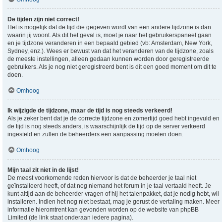
De tijden zijn niet correct!
Het is mogelijk dat de tijd die gegeven wordt van een andere tijdzone is dan
waarin jij woont. Als dit het geval is, moet je naar het gebruikerspaneel gaan
en je tijdzone veranderen in een bepaald gebied (vb: Amsterdam, New York,
Sydney, enz.). Wees er bewust van dat het veranderen van de tijdzone, zoals
de meeste instellingen, alleen gedaan kunnen worden door geregistreerde
gebruikers. Als je nog niet geregistreerd bent is dit een goed moment om dit te
doen.
Omhoog
Ik wijzigde de tijdzone, maar de tijd is nog steeds verkeerd!
Als je zeker bent dat je de correcte tijdzone en zomertijd goed hebt ingevuld en
de tijd is nog steeds anders, is waarschijnlijk de tijd op de server verkeerd
ingesteld en zullen de beheerders een aanpassing moeten doen.
Omhoog
Mijn taal zit niet in de lijst!
De meest voorkomende reden hiervoor is dat de beheerder je taal niet
geïnstalleerd heeft, of dat nog niemand het forum in je taal vertaald heeft. Je
kunt altijd aan de beheerder vragen of hij het talenpakket, dat je nodig hebt, wil
installeren. Indien het nog niet bestaat, mag je gerust de vertaling maken. Meer
informatie hieromtrent kan gevonden worden op de website van phpBB
Limited (de link staat onderaan iedere pagina).