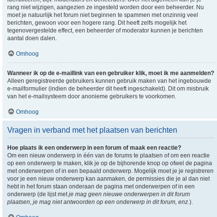
rang niet wijzigen, aangezien ze ingesteld worden door een beheerder. Nu
moet je natuurlijk het forum niet beginnen te spammen met onzinnig veel
berichten, gewoon voor een hogere rang. Dit heeft zelfs mogelijk het
tegenovergestelde effect, een beheerder of moderator kunnen je berichten
aantal doen dalen.
Omhoog
Wanneer ik op de e-maillink van een gebruiker klik, moet ik me aanmelden?
Alleen geregistreerde gebruikers kunnen gebruik maken van het ingebouwde
e-mailformulier (indien de beheerder dit heeft ingeschakeld). Dit om misbruik
van het e-mailsysteem door anonieme gebruikers te voorkomen.
Omhoog
Vragen in verband met het plaatsen van berichten
Hoe plaats ik een onderwerp in een forum of maak een reactie?
Om een nieuw onderwerp in één van de forums te plaatsen of om een reactie
op een onderwerp te maken, klik je op de bijhorende knop op ofwel de pagina
met onderwerpen of in een bepaald onderwerp. Mogelijk moet je je registreren
voor je een nieuw onderwerp kan aanmaken, de permissies die je al dan niet
hebt in het forum staan onderaan de pagina met onderwerpen of in een
onderwerp (de lijst met
je mag geen nieuwe onderwerpen in dit forum
plaatsen, je mag niet antwoorden op een onderwerp in dit forum, enz.
).