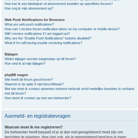
Hoe kan ik een bladwijzer of abonnement instellen op specifieke forums?
Hoe zeg ik mijn abonnement op?
Web Push Notifications for Browsers
What are web push notifications?
How can I receive forum notification alerts on my computer or mobile device?
Will I receive notifications if I am logged out?
Why are the “Enable Push Notifications” buttons disabled?
What if I’m still having trouble receiving notifications?
Bijlagen
Welke bijlagen worden toegestaan op dit forum?
Hoe vind ik al mijn bijlagen?
phpBB vragen
Wie heeft dit forum geschreven?
Waarom is de optie X niet beschikbaar?
Met wie moet ik contact opnemen omtrent misbruik en/of wettelijke kwesties in verband
met dit forum?
Hoe neem ik contact op met een beheerder?
Aanmeld- en registratievragen
Waarom moet ik me registreren?
De beheerder heeft bepaalt of je al dan niet geregistreerd moet zijn om
berichten te plaatsen. Hoe dan ook, als je geregistreerd bent kun je meer