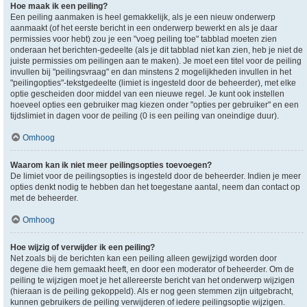
Hoe maak ik een peiling?
Een peiling aanmaken is heel gemakkelijk, als je een nieuw onderwerp
aanmaakt (of het eerste bericht in een onderwerp bewerkt en als je daar
permissies voor hebt) zou je een "voeg peiling toe" tabblad moeten zien
onderaan het berichten-gedeelte (als je dit tabblad niet kan zien, heb je niet de
juiste permissies om peilingen aan te maken). Je moet een titel voor de peiling
invullen bij "peilingsvraag" en dan minstens 2 mogelijkheden invullen in het
"peilingopties"-tekstgedeelte (limiet is ingesteld door de beheerder), met elke
optie gescheiden door middel van een nieuwe regel. Je kunt ook instellen
hoeveel opties een gebruiker mag kiezen onder "opties per gebruiker" en een
tijdslimiet in dagen voor de peiling (0 is een peiling van oneindige duur).
Omhoog
Waarom kan ik niet meer peilingsopties toevoegen?
De limiet voor de peilingsopties is ingesteld door de beheerder. Indien je meer
opties denkt nodig te hebben dan het toegestane aantal, neem dan contact op
met de beheerder.
Omhoog
Hoe wijzig of verwijder ik een peiling?
Net zoals bij de berichten kan een peiling alleen gewijzigd worden door
degene die hem gemaakt heeft, en door een moderator of beheerder. Om de
peiling te wijzigen moet je het allereerste bericht van het onderwerp wijzigen
(hieraan is de peiling gekoppeld). Als er nog geen stemmen zijn uitgebracht,
kunnen gebruikers de peiling verwijderen of iedere peilingsoptie wijzigen.