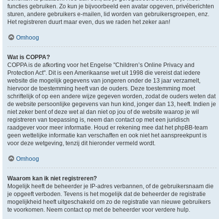
functies gebruiken. Zo kun je bijvoorbeeld een avatar opgeven, privéberichten
sturen, andere gebruikers e-mailen, lid worden van gebruikersgroepen, enz.
Het registreren duurt maar even, dus we raden het zeker aan!
Omhoog
Wat is COPPA?
COPPA is de afkorting voor het Engelse "Children’s Online Privacy and
Protection Act". Dit is een Amerikaanse wet uit 1998 die vereist dat iedere
website die mogelijk gegevens van jongeren onder de 13 jaar verzamelt,
hiervoor de toestemming heeft van de ouders. Deze toestemming moet
schriftelijk of op een andere wijze gegeven worden, zodat de ouders weten dat
de website persoonlijke gegevens van hun kind, jonger dan 13, heeft. Indien je
niet zeker bent of deze wet al dan niet op jou of de website waarop je wil
registreren van toepassing is, neem dan contact op met een juridisch
raadgever voor meer informatie. Houd er rekening mee dat het phpBB-team
geen wettelijke informatie kan verschaffen en ook niet het aanspreekpunt is
voor deze wetgeving, tenzij dit hieronder vermeld wordt.
Omhoog
Waarom kan ik niet registreren?
Mogelijk heeft de beheerder je IP-adres verbannen, of de gebruikersnaam die
je opgeeft verboden. Tevens is het mogelijk dat de beheerder de registratie
mogelijkheid heeft uitgeschakeld om zo de registratie van nieuwe gebruikers
te voorkomen. Neem contact op met de beheerder voor verdere hulp.