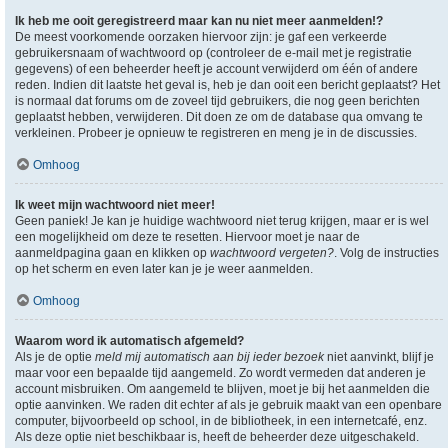
Ik heb me ooit geregistreerd maar kan nu niet meer aanmelden!?
De meest voorkomende oorzaken hiervoor zijn: je gaf een verkeerde
gebruikersnaam of wachtwoord op (controleer de e-mail met je registratie
gegevens) of een beheerder heeft je account verwijderd om één of andere
reden. Indien dit laatste het geval is, heb je dan ooit een bericht geplaatst? Het
is normaal dat forums om de zoveel tijd gebruikers, die nog geen berichten
geplaatst hebben, verwijderen. Dit doen ze om de database qua omvang te
verkleinen. Probeer je opnieuw te registreren en meng je in de discussies.
Omhoog
Ik weet mijn wachtwoord niet meer!
Geen paniek! Je kan je huidige wachtwoord niet terug krijgen, maar er is wel
een mogelijkheid om deze te resetten. Hiervoor moet je naar de
aanmeldpagina gaan en klikken op
wachtwoord vergeten?
. Volg de instructies
op het scherm en even later kan je je weer aanmelden.
Omhoog
Waarom word ik automatisch afgemeld?
Als je de optie
meld mij automatisch aan bij ieder bezoek
niet aanvinkt, blijf je
maar voor een bepaalde tijd aangemeld. Zo wordt vermeden dat anderen je
account misbruiken. Om aangemeld te blijven, moet je bij het aanmelden die
optie aanvinken. We raden dit echter af als je gebruik maakt van een openbare
computer, bijvoorbeeld op school, in de bibliotheek, in een internetcafé, enz.
Als deze optie niet beschikbaar is, heeft de beheerder deze uitgeschakeld.