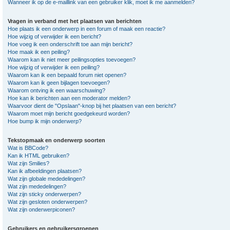
Wanneer ik op de e-maillink van een gebruiker klik, moet ik me aanmelden?
Vragen in verband met het plaatsen van berichten
Hoe plaats ik een onderwerp in een forum of maak een reactie?
Hoe wijzig of verwijder ik een bericht?
Hoe voeg ik een onderschrift toe aan mijn bericht?
Hoe maak ik een peiling?
Waarom kan ik niet meer peilingsopties toevoegen?
Hoe wijzig of verwijder ik een peiling?
Waarom kan ik een bepaald forum niet openen?
Waarom kan ik geen bijlagen toevoegen?
Waarom ontving ik een waarschuwing?
Hoe kan ik berichten aan een moderator melden?
Waarvoor dient de "Opslaan"-knop bij het plaatsen van een bericht?
Waarom moet mijn bericht goedgekeurd worden?
Hoe bump ik mijn onderwerp?
Tekstopmaak en onderwerp soorten
Wat is BBCode?
Kan ik HTML gebruiken?
Wat zijn Smilies?
Kan ik afbeeldingen plaatsen?
Wat zijn globale mededelingen?
Wat zijn mededelingen?
Wat zijn sticky onderwerpen?
Wat zijn gesloten onderwerpen?
Wat zijn onderwerpiconen?
Gebruikers en gebruikersgroepen