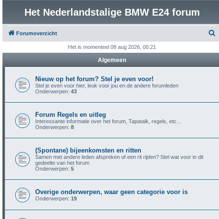
Het Nederlandstalige BMW E24 forum
Forumoverzicht
o
Het is momenteel 08 aug 2026, 00:21
e
Algemeen
k
Nieuw op het forum? Stel je even voor!
Stel je even voor hier, leuk voor jou en de andere forumleden
Onderwerpen:
43
Forum Regels en uitleg
Interessante informatie over het forum, Tapatalk, regels, etc...
Onderwerpen:
8
(Spontane) bijeenkomsten en ritten
Samen met andere leden afspreken of een rit rijden? Stel wat voor in dit
gedeelte van het forum
Onderwerpen:
5
Overige onderwerpen, waar geen categorie voor is
Onderwerpen:
19